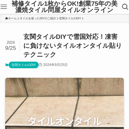
補修タイル1枚からOK!創業75年の美
濃焼タイル問屋タイルオンライン
ホーム
タイルを使ったDIYのご紹介
玄関タイルのDIY
玄関タイルDIYで雪国対応！凍害
2024
に負けないタイルオンタイル貼り
9/25
テクニック
2024年9月25日
玄関タイルのDIY