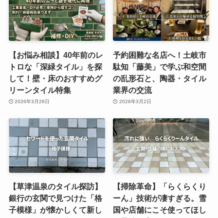
【お悩み相談】40年前のレ
予約困難な名店へ！土岐市
トロな「深緑タイル」を探
駄知「藤美」で学ぶ和空間
して！壁・床のおすすめグ
の乱形石と、陶器・タイル
リーンタイル特集
業界の交流
2026年3月26日
2026年3月2日
【草津温泉のタイル探訪】
【掃除革命】「らくらくり
銀行の玄関で見つけた「格
ーん」技術が凄すぎる。雪
子模様」が懐かしくて新し
国や店舗にこそ使ってほし