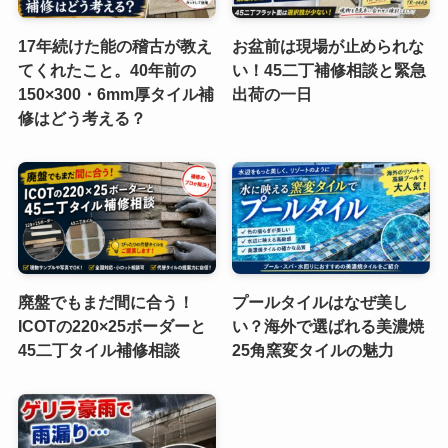
17年続けた能の稽古が教え
お盆前は現場が止められな
てくれたこと。40年前の
い！45二丁補修相談と緊急
150×300・6mm厚タイル補
出荷の一日
修はどう考える？
廃盤でもまだ間に合う！
プールタイルはなぜ美し
ICOTの220×25ボーダーと
い？海外で選ばれる美濃焼
45二丁タイル補修相談
25角窯変タイルの魅力