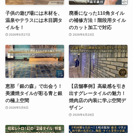
子供の遊び場には木材を、
廃番になった110角タイル
温泉やテラスには木目調タ
の補修方法！階段用タイル
イルを！
のカット加工で対応
2026年6月27日
2026年6月23日
恵那「銀の森」で出会う！
【店舗事例】高級感を引き
美濃焼タイルが彩る青と銀
出すグレータイルの魅力！
の極上空間
焼肉店の内装に学ぶ空間デ
ザイン
2026年5月6日
2026年4月29日