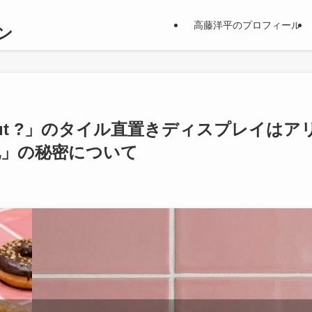
の
高藤洋平のプロフィール
ン
nut ?」のタイル直置きディスプレイはア
地」の秘密について