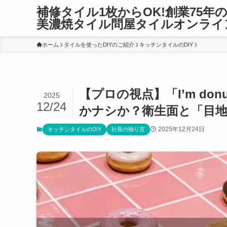
補修タイル1枚からOK!創業75年
美濃焼タイル問屋タイルオンライ
ホーム
タイルを使ったDIYのご紹介
キッチンタイルのDIY
【プロの視点】「I’m do
2025
12/24
かナシか？衛生面と「目
2025年12月24日
キッチンタイルのDIY
社長の独り言