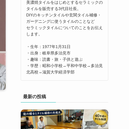
美濃焼タイルをはじめとするセラミックの
タイルを販売する3代目社長。
DIYのキッチンタイルや玄関タイル補修・
ガーデニングに使うタイルのことなど
セラミックタイルについてのことをお伝え
します。
・生年：1977年1月31日
・出身：岐阜県多治見市
・趣味：読書・旅・子供と遊ぶ
・学歴：昭和小学校→平和中学校→多治見
北高校→滋賀大学経済学部
最新の投稿