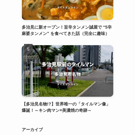
多治見に新オープン！旨辛タンメン誠屋で “5辛
麻婆タンメン” を食べてきた話（完全に趣味）
【多治見名物!?】世界唯一の「タイルマン像」
爆誕！～キン肉マン×美濃焼の奇跡～
アーカイブ