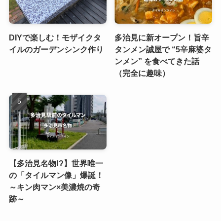
DIYで楽しむ！モザイクタ
多治見に新オープン！旨辛
イルのガーデンシンク作り
タンメン誠屋で “5辛麻婆タ
ンメン” を食べてきた話
（完全に趣味）
【多治見名物!?】世界唯一
の「タイルマン像」爆誕！
～キン肉マン×美濃焼の奇
跡～