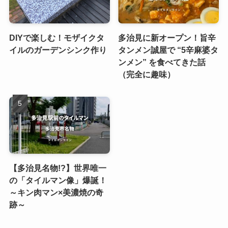
DIYで楽しむ！モザイクタ
多治見に新オープン！旨辛
イルのガーデンシンク作り
タンメン誠屋で “5辛麻婆タ
ンメン” を食べてきた話
（完全に趣味）
【多治見名物!?】世界唯一
の「タイルマン像」爆誕！
～キン肉マン×美濃焼の奇
跡～