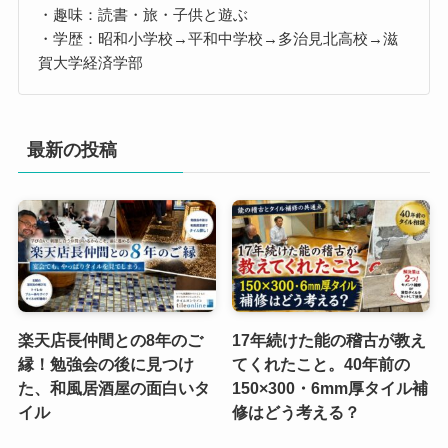
・趣味：読書・旅・子供と遊ぶ
・学歴：昭和小学校→平和中学校→多治見北高校→滋
賀大学経済学部
最新の投稿
楽天店長仲間との8年のご
17年続けた能の稽古が教え
縁！勉強会の後に見つけ
てくれたこと。40年前の
た、和風居酒屋の面白いタ
150×300・6mm厚タイル補
イル
修はどう考える？