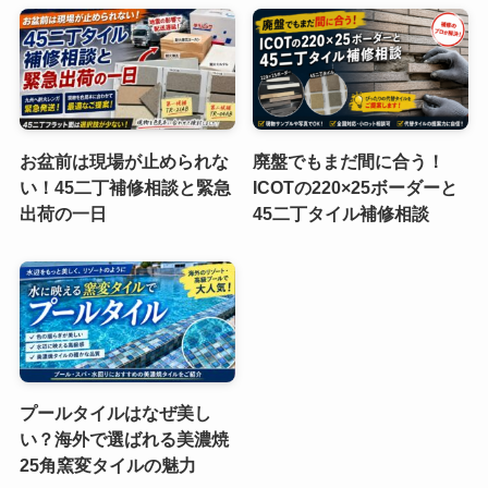
お盆前は現場が止められな
廃盤でもまだ間に合う！
い！45二丁補修相談と緊急
ICOTの220×25ボーダーと
出荷の一日
45二丁タイル補修相談
プールタイルはなぜ美し
い？海外で選ばれる美濃焼
25角窯変タイルの魅力