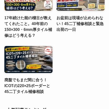
17年続けた能の稽古が教え
お盆前は現場が止められな
てくれたこと。40年前の
い！45二丁補修相談と緊急
150×300・6mm厚タイル補
出荷の一日
修はどう考える？
廃盤でもまだ間に合う！
ICOTの220×25ボーダーと
45二丁タイル補修相談