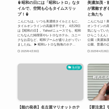
🏮昭和の日には「昭和レトロ」なタ
美濃加茂・
イルで、空間も心もタイムスリッ
が素敵すぎ
プ！🏮
と魚たち
こんにちは。いつも美濃焼タイルとともに、
こんにちは！
タイルオンラインの高藤洋平です。 4月29日
オンラインの高
は【昭和の日】。Yahoo!ニュースでも、昭和
気になっていた
にちなんだ純喫茶やレトロなホテル、ユニー
ひらこうえん）
クなお店など、昭和ブームが盛り上がってい
公園（美濃加茂
ましたね。 ▶️ 昭和レトロな熱海のホテ...
公園、普通の公
2025年4月30日
2025年4月28日
未分類
【能の発表】名古屋マリオットホテ
【要注意】