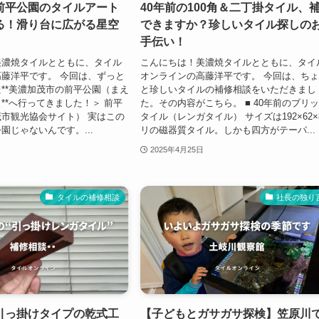
前平公園のタイルアート
40年前の100角＆二丁掛タイル、
る！滑り台に広がる星空
できますか？珍しいタイル探しの
手伝い！
美濃焼タイルとともに、タイル
こんにちは！美濃焼タイルとともに、タイ
藤洋平です。 今回は、ずっと
オンラインの高藤洋平です。 今回は、ち
**美濃加茂市の前平公園（まえ
と珍しいタイルの補修相談をいただきまし
**へ行ってきました！＞ 前平
た。その内容がこちら。 ■ 40年前のブリ
市観光協会サイト） 実はこの
タイル（レンガタイル） サイズは192×62×
園じゃないんです。...
リの磁器質タイル。しかも四方がテーパ...
2025年4月25日
タイルの補修相談
社長の独り
引っ掛けタイプの乾式工
【子どもとガサガサ探検】笠原川