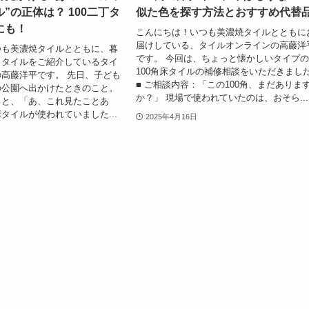
”の正体は？ 100二丁タ
似た色を探す方法とおすすめ代替
にも！
こんにちは！いつも美濃焼タイルとともに
届けしている、タイルオンラインの高藤洋
つも美濃焼タイルとともに、暮
です。 今回は、ちょっと懐かしいタイプ
うタイルをご紹介しているタイ
100角床タイルの補修相談をいただきまし
高藤洋平です。 先日、子ども
■ ご相談内容：「この100角、まだありま
の公園へ出かけたときのこと。
か？」 現場で使われていたのは、おそら...
ると、「あ、これ見たことあ
タイルが使われていました...
2025年4月16日