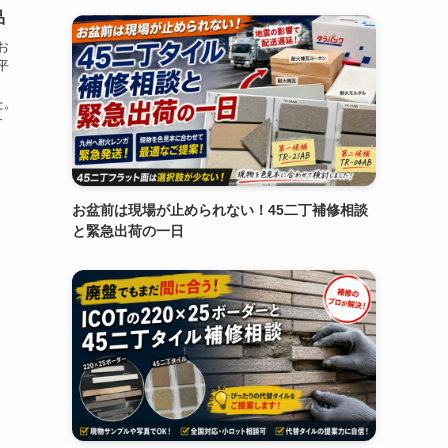
品
お
平
の
た。
す
お盆前は現場が止められない！45二丁補修相談
と緊急出荷の一日