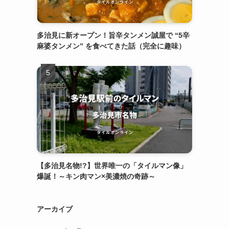
多治見に新オープン！旨辛タンメン誠屋で “5辛
麻婆タンメン” を食べてきた話（完全に趣味）
【多治見名物!?】世界唯一の「タイルマン像」
爆誕！～キン肉マン×美濃焼の奇跡～
アーカイブ