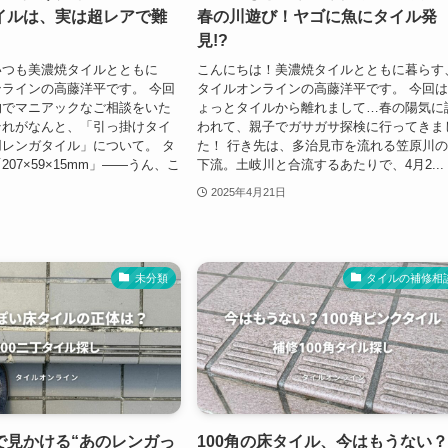
イルは、実は超レアで難
春の川遊び！ヤゴに魚にタイル発
見!?
いつも美濃焼タイルとともに
こんにちは！美濃焼タイルとともに暮らす
ラインの高藤洋平です。 今回
タイルオンラインの高藤洋平です。 今回
的でマニアックなご相談をいた
ょっとタイルから離れまして…春の陽気に
それがなんと、「引っ掛けタイ
われて、親子でガサガサ探検に行ってきま
レンガタイル」について。 タ
た！ 行き先は、多治見市を流れる笠原川
07×59×15mm」――うん、こ
下流。土岐川と合流するあたりで、4月2...
2025年4月21日
未分類
タイルの補修相
で見かける“あのレンガっ
100角の床タイル、今はもうない