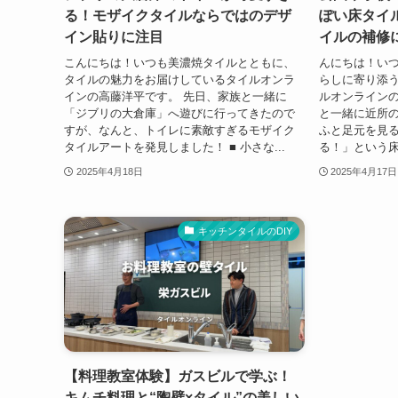
る！モザイクタイルならではのデザ
ぽい床タイル
イン貼りに注目
イルの補修
こんにちは！いつも美濃焼タイルとともに、
んにちは！い
タイルの魅力をお届けしているタイルオンラ
らしに寄り添
インの高藤洋平です。 先日、家族と一緒に
ルオンラインの
「ジブリの大倉庫」へ遊びに行ってきたので
と一緒に近所
すが、なんと、トイレに素敵すぎるモザイク
ふと足元を見
タイルアートを発見しました！ ■ 小さな...
る！」という床
2025年4月18日
2025年4月17日
キッチンタイルのDIY
【料理教室体験】ガスビルで学ぶ！
キムチ料理と“陶壁×タイル”の美しい