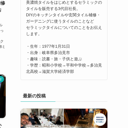
美濃焼タイルをはじめとするセラミックの
補修
タイルを販売する3代目社長。
お
DIYのキッチンタイルや玄関タイル補修・
ガーデニングに使うタイルのことなど
ル
セラミックタイルについてのことをお伝え
ょっ
します。
ック
・生年：1977年1月31日
8ミ
・出身：岐阜県多治見市
・趣味：読書・旅・子供と遊ぶ
・学歴：昭和小学校→平和中学校→多治見
北高校→滋賀大学経済学部
言
最新の投稿
で