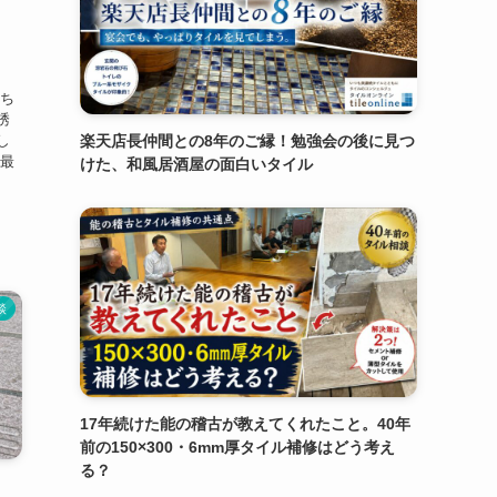
、
はち
誘
楽天店長仲間との8年のご縁！勉強会の後に見つ
し
の最
けた、和風居酒屋の面白いタイル
談
17年続けた能の稽古が教えてくれたこと。40年
前の150×300・6mm厚タイル補修はどう考え
る？
？