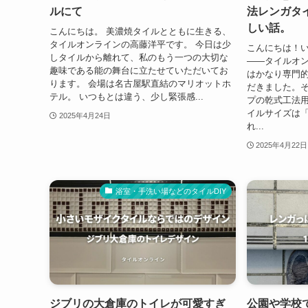
ルにて
法レンガタ
しい話。
こんにちは。 美濃焼タイルとともに生きる、
タイルオンラインの高藤洋平です。 今日は少
こんにちは！
しタイルから離れて、私のもう一つの大切な
――タイルオン
趣味である能の舞台に立たせていただいてお
はかなり専門
ります。 会場は名古屋駅直結のマリオットホ
だきました。
テル。 いつもとは違う、少し緊張感...
プの乾式工法用
イルサイズは「2
2025年4月24日
れ...
2025年4月22日
浴室・手洗い場などのタイルDIY
ジブリの大倉庫のトイレが可愛すぎ
公園や学校