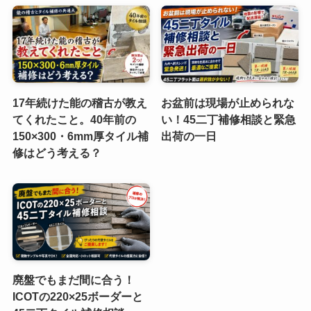
17年続けた能の稽古が教え
お盆前は現場が止められな
てくれたこと。40年前の
い！45二丁補修相談と緊急
150×300・6mm厚タイル補
出荷の一日
修はどう考える？
廃盤でもまだ間に合う！
ICOTの220×25ボーダーと