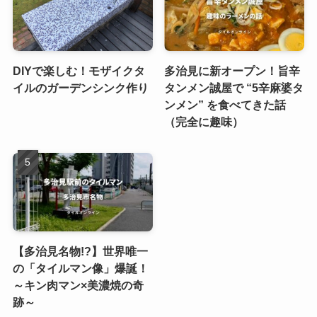
DIYで楽しむ！モザイクタ
多治見に新オープン！旨辛
イルのガーデンシンク作り
タンメン誠屋で “5辛麻婆タ
ンメン” を食べてきた話
（完全に趣味）
【多治見名物!?】世界唯一
の「タイルマン像」爆誕！
～キン肉マン×美濃焼の奇
跡～