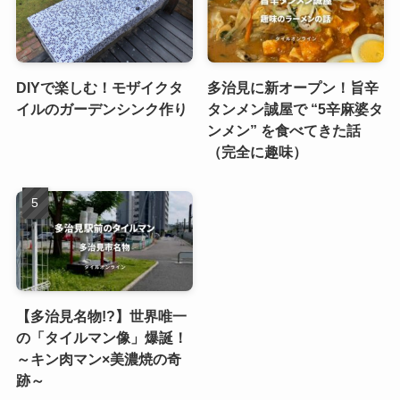
DIYで楽しむ！モザイクタ
多治見に新オープン！旨辛
イルのガーデンシンク作り
タンメン誠屋で “5辛麻婆タ
ンメン” を食べてきた話
（完全に趣味）
【多治見名物!?】世界唯一
の「タイルマン像」爆誕！
～キン肉マン×美濃焼の奇
跡～