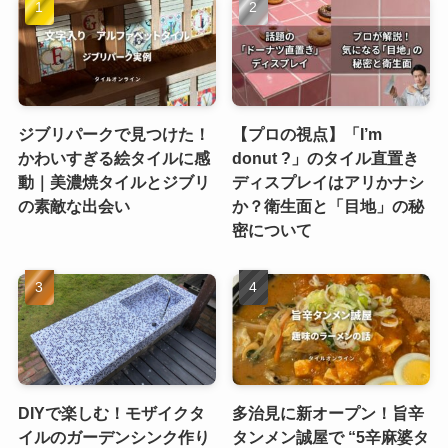
ジブリパークで見つけた！
【プロの視点】「I’m
かわいすぎる絵タイルに感
donut ?」のタイル直置き
動｜美濃焼タイルとジブリ
ディスプレイはアリかナシ
の素敵な出会い
か？衛生面と「目地」の秘
密について
DIYで楽しむ！モザイクタ
多治見に新オープン！旨辛
イルのガーデンシンク作り
タンメン誠屋で “5辛麻婆タ