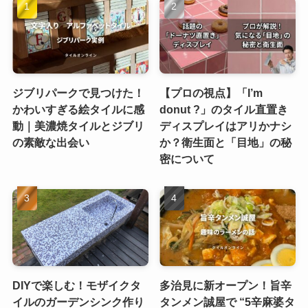
ジブリパークで見つけた！
【プロの視点】「I’m
かわいすぎる絵タイルに感
donut ?」のタイル直置き
動｜美濃焼タイルとジブリ
ディスプレイはアリかナシ
の素敵な出会い
か？衛生面と「目地」の秘
密について
DIYで楽しむ！モザイクタ
多治見に新オープン！旨辛
イルのガーデンシンク作り
タンメン誠屋で “5辛麻婆タ