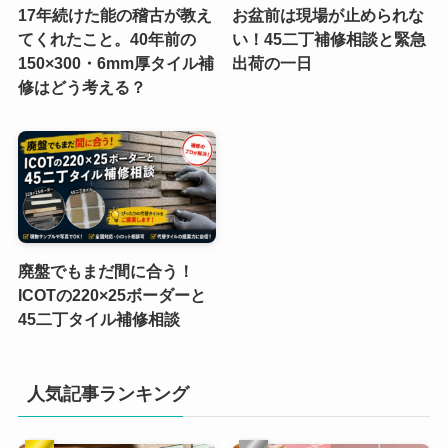
17年続けた能の稽古が教え
お盆前は現場が止められな
てくれたこと。40年前の
い！45二丁補修相談と緊急
150×300・6mm厚タイル補
出荷の一日
修はどう考える？
廃盤でもまだ間に合う！
ICOTの220×25ボーダーと
45二丁タイル補修相談
人気記事ランキング