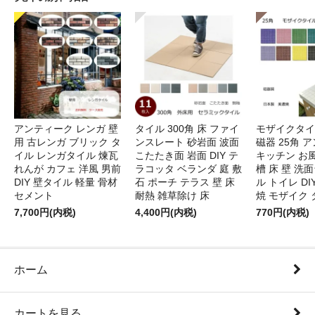
アンティーク レンガ 壁
タイル 300角 床 ファイ
モザイクタイ
用 古レンガ ブリック タ
ンスレート 砂岩面 波面
磁器 25角 
イル レンガタイル 煉瓦
こたたき面 岩面 DIY テ
キッチン お風
れんが カフェ 洋風 男前
ラコッタ ベランダ 庭 敷
槽 床 壁 洗
DIY 壁タイル 軽量 骨材
石 ポーチ テラス 壁 床
ル トイレ DI
セメント
耐熱 雑草除け 床
焼 モザイク 
7,700円(内税)
4,400円(内税)
770円(内税)
ホーム
カートを見る