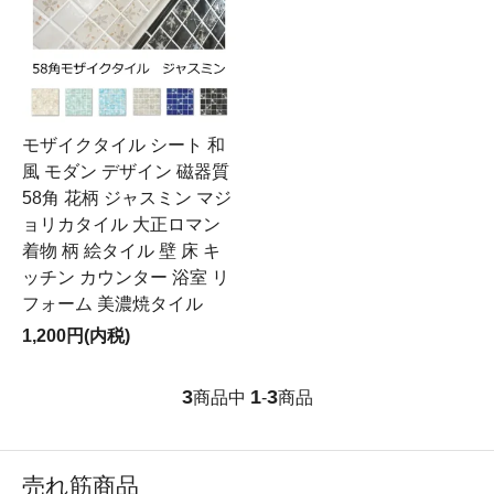
モザイクタイル シート 和
風 モダン デザイン 磁器質
58角 花柄 ジャスミン マジ
ョリカタイル 大正ロマン
着物 柄 絵タイル 壁 床 キ
ッチン カウンター 浴室 リ
フォーム 美濃焼タイル
1,200円(内税)
3
1
3
商品中
-
商品
売れ筋商品