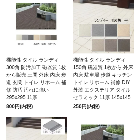
機能性 タイル ランディ
機能性 タイル ランディ
300角 防汚加工 磁器質 1枚
150角 磁器質 1枚から 外床
から販売 土間 外床 内床 歩
内床 駐車場 歩道 キッチン
道 玄関 トイレ リホーム 補
トイレ リホーム 補修 DIY
修 防汚 汚れに強い
外装 エクステリア タイル
295x295 11厚
セラミック 11厚 145x145
800円(内税)
250円(内税)