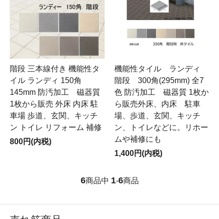
階段 三本線付き 機能性タ
機能性タイル ランディ
イル ランディ 150角
階段 300角(295mm) 全7
145mm 防汚加工 磁器質
色 防汚加工 磁器質 1枚か
1枚から販売 外床 内床 駐
ら販売外床、内床 駐車
車場 歩道、玄関、キッチ
場、歩道、玄関、キッチ
ン トイレ リフォーム 補修
ン、トイレなどに。リホー
ムや補修にも
800円(内税)
1,400円(内税)
6
1
6
商品中
-
商品