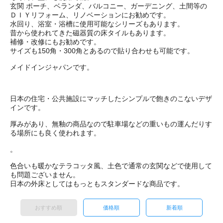
玄関 ポーチ、ベランダ、バルコニー、ガーデニング、土間等の
ＤＩＹリフォーム、リノベーションにお勧めです。
水回り、浴室・浴槽に使用可能なシリーズもあります。
昔から使われてきた磁器質の床タイルもあります。
補修・改修にもお勧めです。
サイズも150角・300角とあるので貼り合わせも可能です。
メイドインジャパンです。
日本の住宅・公共施設にマッチしたシンプルで飽きのこないデザ
インです。
厚みがあり、無釉の商品なので駐車場などの重いもの運んだりす
る場所にも良く使われます。
。
色合いも暖かなテラコッタ風、土色で通常の玄関などで使用して
も問題ございません。
日本の外床としてはもっともスタンダードな商品です。
おすすめ順
価格順
新着順