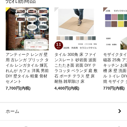
売れ筋商品
アンティーク レンガ 壁
タイル 300角 床 ファイ
モザイクタイ
用 古レンガ ブリック タ
ンスレート 砂岩面 波面
磁器 25角 
イル レンガタイル 煉瓦
こたたき面 岩面 DIY テ
キッチン お風
れんが カフェ 洋風 男前
ラコッタ ベランダ 庭 敷
槽 床 壁 洗
DIY 壁タイル 軽量 骨材
石 ポーチ テラス 壁 床
ル トイレ DI
セメント
耐熱 雑草除け 床
焼 モザイク 
7,700円(内税)
4,400円(内税)
770円(内税)
ホーム