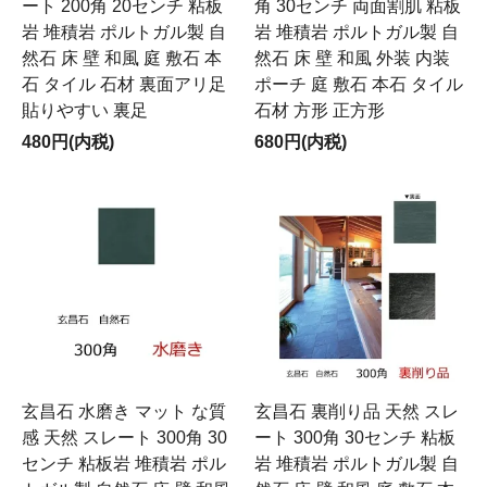
ート 200角 20センチ 粘板
角 30センチ 両面割肌 粘板
岩 堆積岩 ポルトガル製 自
岩 堆積岩 ポルトガル製 自
然石 床 壁 和風 庭 敷石 本
然石 床 壁 和風 外装 内装
石 タイル 石材 裏面アリ足
ポーチ 庭 敷石 本石 タイル
貼りやすい 裏足
石材 方形 正方形
480円(内税)
680円(内税)
玄昌石 水磨き マット な質
玄昌石 裏削り品 天然 スレ
感 天然 スレート 300角 30
ート 300角 30センチ 粘板
センチ 粘板岩 堆積岩 ポル
岩 堆積岩 ポルトガル製 自