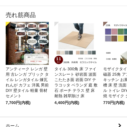
売れ筋商品
アンティーク レンガ 壁
タイル 300角 床 ファイ
モザイクタイ
用 古レンガ ブリック タ
ンスレート 砂岩面 波面
磁器 25角 
イル レンガタイル 煉瓦
こたたき面 岩面 DIY テ
キッチン お風
れんが カフェ 洋風 男前
ラコッタ ベランダ 庭 敷
槽 床 壁 洗
DIY 壁タイル 軽量 骨材
石 ポーチ テラス 壁 床
ル トイレ DI
セメント
耐熱 雑草除け 床
焼 モザイク 
7,700円(内税)
4,400円(内税)
770円(内税)
ホーム