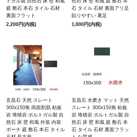
トガル製 自然石 床 壁 和風
然石 床 壁 和風 庭 敷石 本
庭 敷石 本石 タイル 石材
石 タイル 石材 裏面アリ足
裏面フラット
貼りやすい 裏足
2,200円(内税)
1,000円(内税)
玄昌石 天然 スレート
玄昌石 水磨き マット 天然
300x150角 両面割肌 粘板
スレート 300x150角 粘板
岩 堆積岩 ポルトガル製 自
岩 堆積岩 ポルトガル製 自
然石 床 壁 和風 外装 内装
然石 床 壁 和風 庭 敷石 本
ポーチ 庭 敷石 本石 タイル
石 タイル 石材 裏面フラッ
石材 長方形
ト な質感