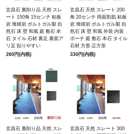
玄昌石 裏削り品 天然 スレ
玄昌石 天然 スレート 200
ート 150角 15センチ 粘板
角 20センチ 両面割肌 粘板
岩 堆積岩 ポルトガル製 自
岩 堆積岩 ポルトガル製 自
然石 床 壁 和風 庭 敷石 本
然石 床 壁 和風 外装 内装
石 タイル 石材 裏足 裏面ア
ポーチ 庭 敷石 本石 タイル
リ足 貼りやすい
石材 方形 正方形
260円(内税)
330円(内税)
玄昌石 裏削り品 天然 スレ
玄昌石 天然 スレート 300