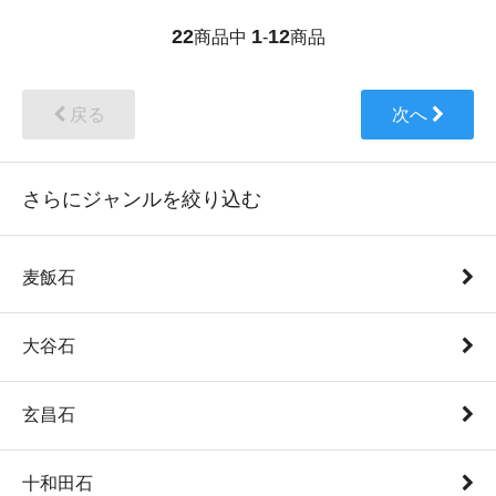
22
1
12
商品中
-
商品
戻る
次へ
さらにジャンルを絞り込む
麦飯石
大谷石
玄昌石
十和田石