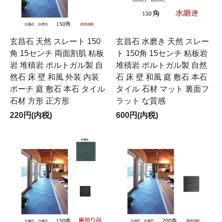
玄昌石 天然 スレート 150
玄昌石 水磨き 天然 スレー
角 15センチ 両面割肌 粘板
ト 150角 15センチ 粘板岩
岩 堆積岩 ポルトガル製 自
堆積岩 ポルトガル製 自然
然石 床 壁 和風 外装 内装
石 床 壁 和風 庭 敷石 本石
ポーチ 庭 敷石 本石 タイル
タイル 石材 マット 裏面フ
石材 方形 正方形
ラット な質感
220円(内税)
600円(内税)