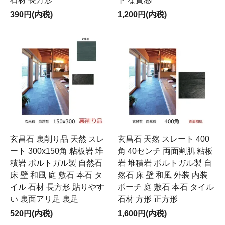
390円(内税)
1,200円(内税)
玄昌石 裏削り品 天然 スレ
玄昌石 天然 スレート 400
ート 300x150角 粘板岩 堆
角 40センチ 両面割肌 粘板
積岩 ポルトガル製 自然石
岩 堆積岩 ポルトガル製 自
床 壁 和風 庭 敷石 本石 タ
然石 床 壁 和風 外装 内装
イル 石材 長方形 貼りやす
ポーチ 庭 敷石 本石 タイル
い 裏面アリ足 裏足
石材 方形 正方形
520円(内税)
1,600円(内税)