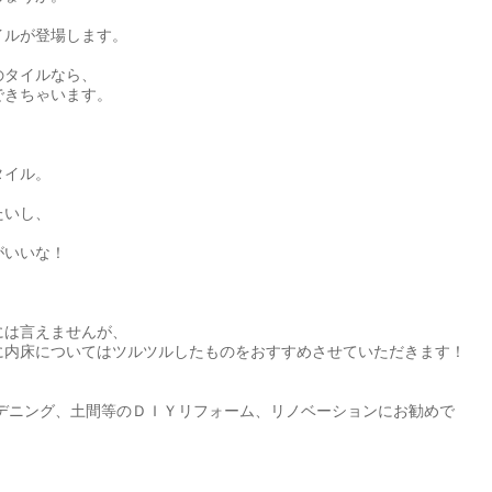
イルが登場します。
のタイルなら、
できちゃいます。
タイル。
たいし、
、
がいいな！
には言えませんが、
に内床についてはツルツルしたものをおすすめさせていただきます！
デニング、土間等のＤＩＹリフォーム、リノベーションにお勧めで