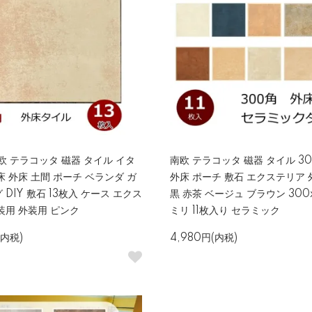
南欧 テラコッタ 磁器 タイル イタ
南欧 テラコッタ 磁器 タイル 3
床 外床 土間 ポーチ ベランダ ガ
外床 ポーチ 敷石 エクステリア 
DIY 敷石 13枚入 ケース エクス
黒 赤茶 ベージュ ブラウン 300x
装用 外装用 ピンク
ミリ 11枚入り セラミック
(内税)
4,980円(内税)