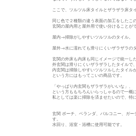
ここで、ツルツル床タイルとザラザラ床タ
同じ色で２種類の違う表面の加工をしたこ
玄関の屋内用と屋外用で使い分けることが
屋内→掃除がしやすいツルツルのタイル。
屋外→水に濡れても滑りにくいザラザラの
玄関の外床も内床も同じイメージで統一し
外玄関は滑りにくいザラザラしたタイルで
内玄関は掃除しやすいツルツルしたタイル
という方にはもってこいの商品です。
「やっぱり内玄関もザラザラがいいな」、
という方ももちろんいらっしゃるので一概
私としては楽に掃除を済ませたいので、特
玄関 ポーチ、ベランダ、バルコニー、ガー
す。
水回り、浴室・浴槽に使用可能です。