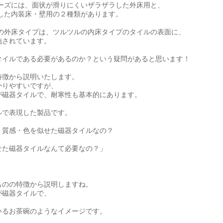
ーズには、面状が滑りにくいザラザラした外床用と、
した内装床・壁用の２種類があります。
の外床タイプは、ツルツルの内床タイプのタイルの表面に、
施されています。
タイルである必要があるのか？という疑問があると思います！
特徴から説明いたします。
かりやすいですが、
が磁器タイルで、耐寒性も基本的にあります。
ルで表現した製品です。
、質感・色を似せた磁器タイルなの？
せた磁器タイルなんて必要なの？」
ものの特徴から説明しますね。
が磁器タイルで、
いるお茶碗のようなイメージです。