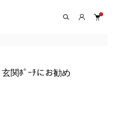
0
玄関ﾎﾟｰﾁにお勧め