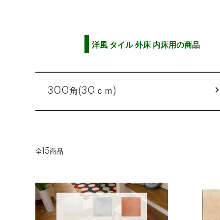
洋風 タイル 外床 内床用の商品
カテゴリー一覧
300角(30ｃｍ)
全15商品