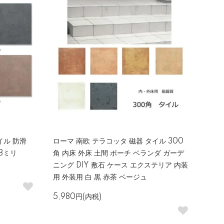
イル 防滑
ローマ 南欧 テラコッタ 磁器 タイル 300
x8ミリ
角 内床 外床 土間 ポーチ ベランダ ガーデ
ニング DIY 敷石 ケース エクステリア 内装
用 外装用 白 黒 赤茶 ベージュ
5,980円(内税)