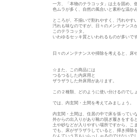
一方、「本物のテラコッタ」は土を固め、
色ムラが多く、自然の風合いと素朴な温か
ところが、不揃いで割れやすく、汚れやす
汚れも味なのですが、日々のメンテナンス
このテラコッタ。
いわゆるセッキ質といわれるものが多いで
日々のメンテナンスや掃除を考えると、床
☆また、この商品には
つるつるした内床用と
ザラザラした外床用があります。
この２種類、どのように使い分けるのでし
では、内玄関・土間を考えてみましょう。
内玄関・土間は、住居の中で床を張ってい
外からの出入りがあり靴の脱ぎ履きをする
土や砂などが入りやすい場所ですから、こ
でも、床がザラザラしていると、掃き掃除
なんていう方もいらっしゃるのではないで