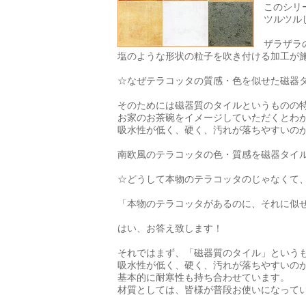
このシリ
ツルツル
ザラザラ
塩のような形状の粒子を吹き付ける加工が
☆なぜテラコッタの質感・色を似せた磁器
そのためには磁器質のタイルというものの
お家のお茶碗をイメージしていただくとわ
吸水性が低く、硬く、汚れが落ちやすいの
南欧風のテラコッタの色・質感を磁器タイ
☆どうして本物のテラコッタのじゃなくて
「本物のテラコッタがあるのに、それに似
はい、お答え致します！
それではまず、「磁器質のタイル」という
吸水性が低く、硬く、汚れが落ちやすいの
基本的に耐寒性も持ち合わせています。
材質としては、皆様が普段お使いになって