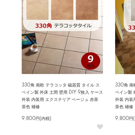
330角 南欧 テラコッタ 磁器質 タイル ス
330角 
ペイン製 外床 土間 壁用 DIY 9枚入 ケース
ペイン製 外
外装 内装用 エクステリア ベージュ 赤茶
外装 内装
茶色 補修
茶色 補修
9,800円(内税)
9,800円