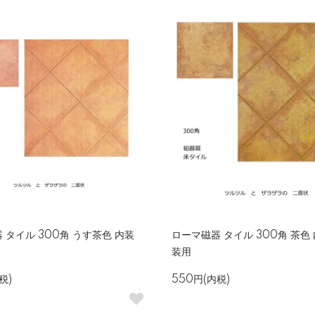
 タイル 300角 うす茶色 内装
ローマ磁器 タイル 300角 茶色
装用
税)
550円(内税)