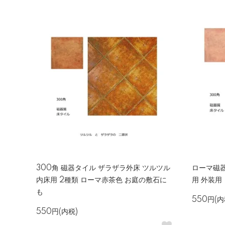
300角 磁器タイル ザラザラ外床 ツルツル
ローマ磁器
内床用 2種類 ローマ赤茶色 お庭の敷石に
用 外装用
も
550円(内
550円(内税)