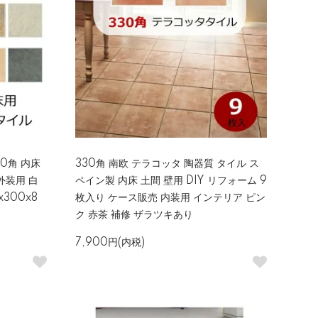
00角 内床
330角 南欧 テラコッタ 陶器質 タイル ス
外装用 白
ペイン製 内床 土間 壁用 DIY リフォーム 9
300x8
枚入り ケース販売 内装用 インテリア ピン
ク 赤茶 補修 ザラツキあり
7,900円(内税)