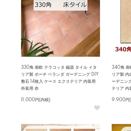
330角 南欧 テラコッタ 磁器 タイル イタ
340角 
リア製 ポーチ ベランダ ガーデニング DIY
リア製 内
敷石 14枚入 ケース エクステリア 内装用
ーデニング 
外装用 赤
テリア 内
11,000円(内税)
9,900円