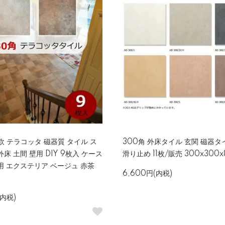
南欧 テラコッタ 磁器質 タイル ス
300角 外床タイル 玄関 磁器タ
床 土間 壁用 DIY 9枚入 ケース
滑り止め 11枚/販売 300x300
用 エクステリア ベージュ 赤茶
6,600円(内税)
(内税)