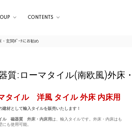
OUP
CONTENTS
・玄関ﾎﾟｰﾁにお勧め
質:ローマタイル(南欧風)外床・
マタイル 洋風 タイル 外床 内床用
の建材として輸入タイルを販売いたします！
イル 磁器質 外床・内床用
は、輸入タイルです。外床・内床はも
壁にも使用可能。