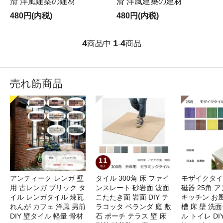
滑 洋風建築の建材
滑 洋風建築の建材
480円(内税)
480円(内税)
4
1
4
商品中
-
商品
売れ筋商品
アンティーク レンガ 壁
タイル 300角 床 ファイ
モザイクタイ
用 古レンガ ブリック タ
ンスレート 砂岩面 波面
磁器 25角 
イル レンガタイル 煉瓦
こたたき面 岩面 DIY テ
キッチン お風
れんが カフェ 洋風 男前
ラコッタ ベランダ 庭 敷
槽 床 壁 洗
DIY 壁タイル 軽量 骨材
石 ポーチ テラス 壁 床
ル トイレ DI