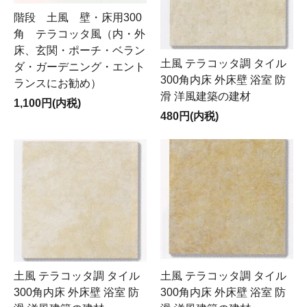
階段 土風 壁・床用300
角 テラコッタ風（内・外
床、玄関・ポーチ・ベラン
土風 テラコッタ調 タイル
ダ・ガーデニング・エント
300角内床 外床壁 浴室 防
ランスにお勧め）
滑 洋風建築の建材
1,100円(内税)
480円(内税)
土風 テラコッタ調 タイル
土風 テラコッタ調 タイル
300角内床 外床壁 浴室 防
300角内床 外床壁 浴室 防