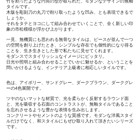
竹を割ったような円筒の型が取られた、モダンなデザインの無釉
タイルです。
木版を彫刻刀の丸刀で削り取ったような凹み、とも表現できるで
しょうか。
それをタテとヨコにして組み合わせていくことで、全く新しい印
象の市松模様が浮かび上がります。
一見、無機質にも思われる無骨なタイルは、ピースが並んで一つ
の空間を創り上げたとき、シンプルな存在でも個性的になり得る
ことを、生き生きとした形で私たちに見せてくれます。
モダンスでスタイリッシュなイメージにピッタリ。
日光や照明と組み合わせることでいかに魅せるか、ということを
問いかけるような、インテリア上級者に相応しいタイルです。
色は、アイボリー、サンドグレー、ダークブラウン、ダークグレ
ーの4色展開です。
ツヤのないマットな材質で、光を柔らかく反射するラウンド面
と、光を吸収する石面のコントラストが、無釉タイルであること
を忘れさせるような豊かな表情を生み出します。
コンクリートやセメントのような質感です。モダンな洋風スタイ
ルだけでなく、和スタイルにもぜひ取り入れて頂きたいシリーズ
です。