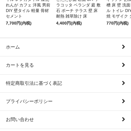
れんが カフェ 洋風 男前
ラコッタ ベランダ 庭 敷
槽 床 壁 洗
DIY 壁タイル 軽量 骨材
石 ポーチ テラス 壁 床
ル トイレ DI
セメント
耐熱 雑草除け 床
焼 モザイク 
7,700円(内税)
4,400円(内税)
770円(内税)
ホーム
カートを見る
特定商取引法に基づく表記
プライバシーポリシー
お問い合わせ