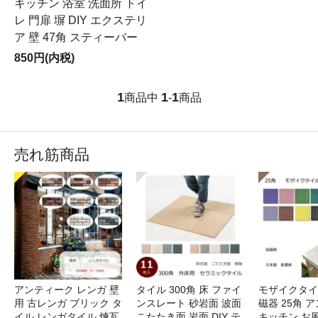
キッチン 浴室 洗面所 トイ
レ 門扉 塀 DIY エクステリ
ア 壁 47角 スティーバー
850円(内税)
1
1
1
商品中
-
商品
売れ筋商品
アンティーク レンガ 壁
タイル 300角 床 ファイ
モザイクタイ
用 古レンガ ブリック タ
ンスレート 砂岩面 波面
磁器 25角 
イル レンガタイル 煉瓦
こたたき面 岩面 DIY テ
キッチン お風