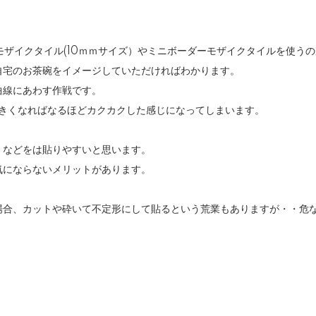
モザイクタイル(10ｍｍサイズ）
や
ミニボーダーモザイクタイル
を使うの
自宅のお茶碗をイメージしていただければわかります。
曲線にあわす作戦です。
大きくなればなるほどカクカクした感じになってしまいます。
などをは貼りやすいと思います。
気にならないメリットがあります。
場合、カットや砕いて不定形にして貼るという荒業もありますが・・危