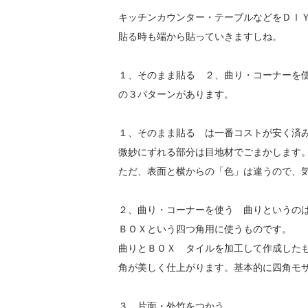
キッチンカウンター・テーブルなどをＤＩ
貼る時も端から貼っていきますしね。
１、そのまま貼る ２、曲り・コーナーを
の３パターンがあります。
１、そのまま貼る は一番コストが安く済
微妙にずれる部分は目地材でごまかします
ただ、表面と横からの「色」は違うので、
２、曲り・コーナーを使う 曲りというの
ＢＯＸという四つ角用に使うものです。
曲りとＢＯＸ
タイルを加工して作成した
角が美しく仕上がります。基本的に四角モ
３、片面・外竹をつかう